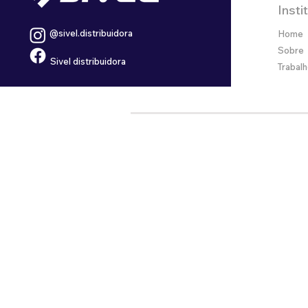
Insti
@sivel.distribuidora
Home
Sobre
Sivel distribuidora
Trabal