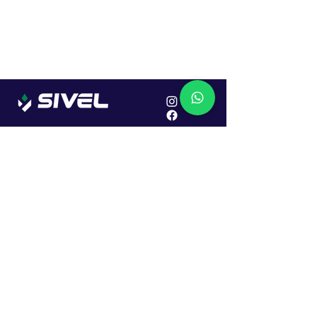
Localização
R. Dr. João Caruso, 382, Industrial
Erechim - RS
Cep: 99706-450
Sac
Vendas:
0800 979 6863
Central: (54) 2107-1579
SAC: (54) 99645-7955
Financeiro: (54) 99158-5824