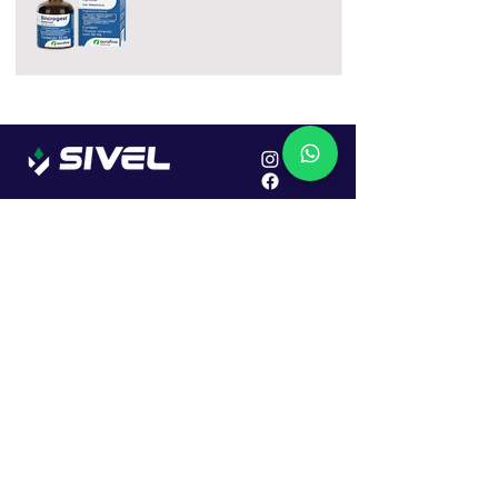
Localização
R. Dr. João Caruso, 382, Industrial
Erechim - RS
Cep: 99706-450
Sac
Vendas:
0800 979 6863
Central: (54) 2107-1579
SAC: (54) 99645-7955
Financeiro: (54) 99158-5824