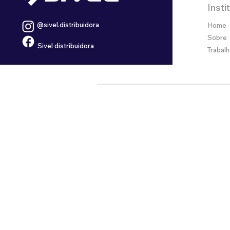
Insti
@sivel.distribuidora
Home
Sobre
Sivel distribuidora
Trabal