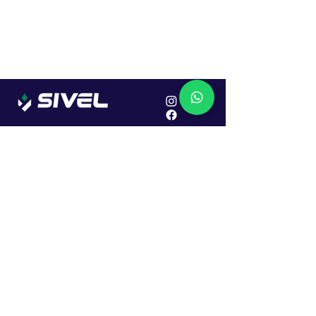
Localização
R. Dr. João Caruso, 382, Industrial
Erechim - RS
Cep: 99706-450
Sac
Vendas:
0800 979 6863
Central: (54) 2107-1579
SAC: (54) 99645-7955
Financeiro: (54) 99158-5824