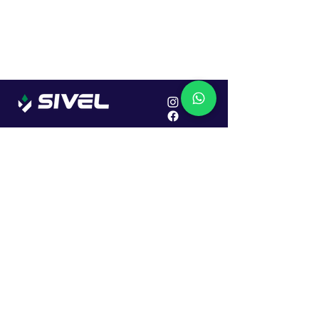
Localização
R. Dr. João Caruso, 382, Industrial
Erechim - RS
Cep: 99706-450
Sac
Vendas:
0800 979 6863
Central: (54) 2107-1579
SAC: (54) 99645-7955
Financeiro: (54) 99158-5824