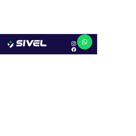
Localização
R. Dr. João Caruso, 382, Industrial
Erechim - RS
Cep: 99706-450
Sac
Vendas:
0800 979 6863
Central: (54) 2107-1579
SAC: (54) 99645-7955
Financeiro: (54) 99158-5824