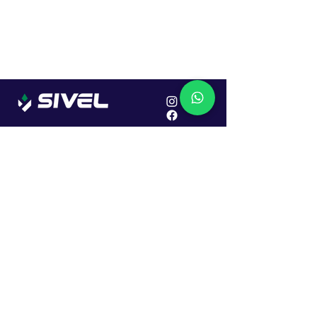
Localização
R. Dr. João Caruso, 382, Industrial
Erechim - RS
Cep: 99706-450
Sac
Vendas:
0800 979 6863
Central: (54) 2107-1579
SAC: (54) 99645-7955
Financeiro: (54) 99158-5824