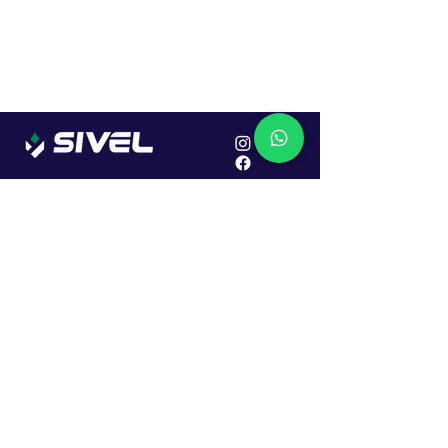
Localização
R. Dr. João Caruso, 382, Industrial
Erechim - RS
Cep: 99706-450
Sac
Vendas:
0800 979 6863
Central: (54) 2107-1579
SAC: (54) 99645-7955
Financeiro: (54) 99158-5824