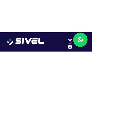
Localização
R. Dr. João Caruso, 382, Industrial
Erechim - RS
Cep: 99706-450
Sac
Vendas:
0800 979 6863
Central: (54) 2107-1579
SAC: (54) 99645-7955
Financeiro: (54) 99158-5824