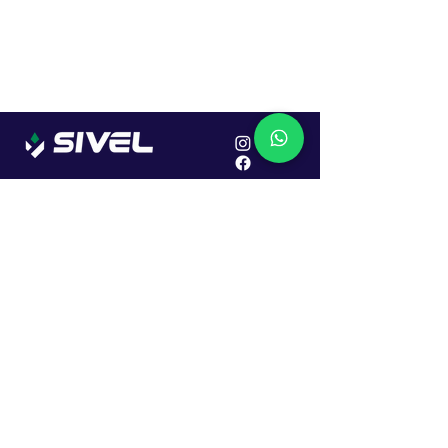
Localização
R. Dr. João Caruso, 382, Industrial
Erechim - RS
Cep: 99706-450
Sac
Vendas:
0800 979 6863
Central: (54) 2107-1579
SAC: (54) 99645-7955
Financeiro: (54) 99158-5824