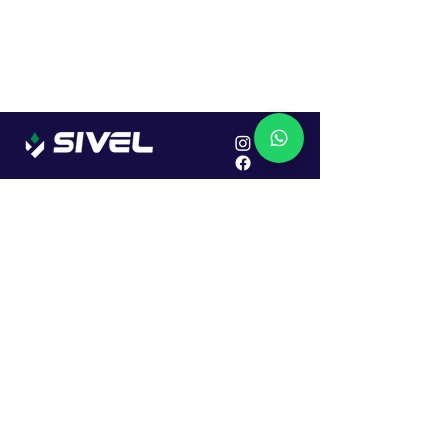
Localização
R. Dr. João Caruso, 382, Industrial
Erechim - RS
Cep: 99706-450
Sac
Vendas:
0800 979 6863
Central: (54) 2107-1579
SAC: (54) 99645-7955
Financeiro: (54) 99158-5824