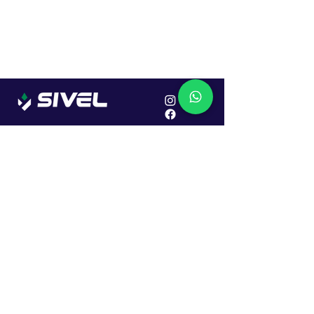
Localização
R. Dr. João Caruso, 382, Industrial
Erechim - RS
Cep: 99706-450
Sac
Vendas:
0800 979 6863
Central: (54) 2107-1579
SAC: (54) 99645-7955
Financeiro: (54) 99158-5824