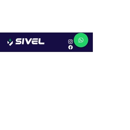
Localização
R. Dr. João Caruso, 382, Industrial
Erechim - RS
Cep: 99706-450
Sac
Vendas:
0800 979 6863
Central: (54) 2107-1579
SAC: (54) 99645-7955
Financeiro: (54) 99158-5824